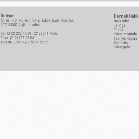
İletişim
Dernek Hakk
Adres: Prof. Nurettin Öktel Sokak, Lale Palas Apt.,
Başkanlar
10/2 34382 Şişli - İstanbul
Tarihçe
Tüzük
Tel: (212) 232 46 89 - (212) 241 76 62
Yönetim Kurulu
Faks: (212) 233 98 04
Faaliyet Raporu
e-posta:
uroturk@uroturk.org.tr
Komiteler
Yönergeler