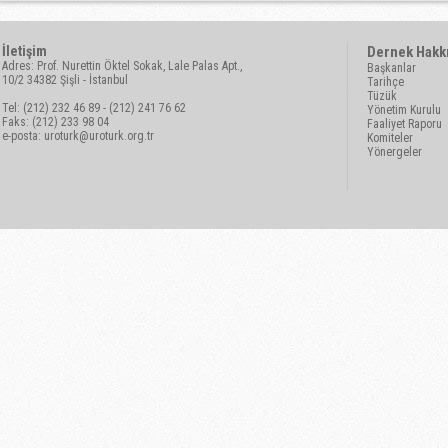
İletişim
Dernek Hakk
Adres: Prof. Nurettin Öktel Sokak, Lale Palas Apt.,
Başkanlar
10/2 34382 Şişli - İstanbul
Tarihçe
Tüzük
Tel: (212) 232 46 89 - (212) 241 76 62
Yönetim Kurulu
Faks: (212) 233 98 04
Faaliyet Raporu
e-posta:
uroturk@uroturk.org.tr
Komiteler
Yönergeler