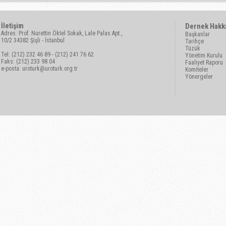
İletişim
Dernek Hakk
Adres: Prof. Nurettin Öktel Sokak, Lale Palas Apt.,
Başkanlar
10/2 34382 Şişli - İstanbul
Tarihçe
Tüzük
Tel: (212) 232 46 89 - (212) 241 76 62
Yönetim Kurulu
Faks: (212) 233 98 04
Faaliyet Raporu
e-posta:
uroturk@uroturk.org.tr
Komiteler
Yönergeler