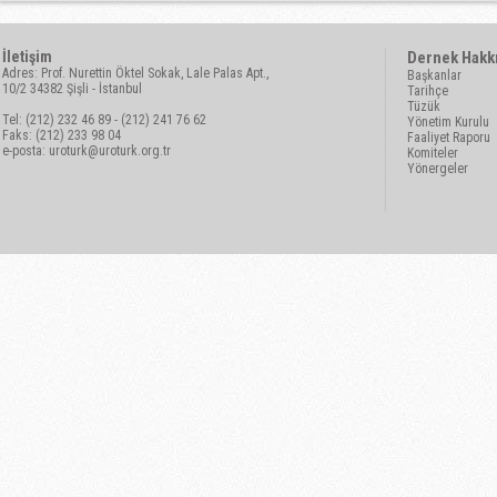
İletişim
Dernek Hakk
Adres: Prof. Nurettin Öktel Sokak, Lale Palas Apt.,
Başkanlar
10/2 34382 Şişli - İstanbul
Tarihçe
Tüzük
Tel: (212) 232 46 89 - (212) 241 76 62
Yönetim Kurulu
Faks: (212) 233 98 04
Faaliyet Raporu
e-posta:
uroturk@uroturk.org.tr
Komiteler
Yönergeler