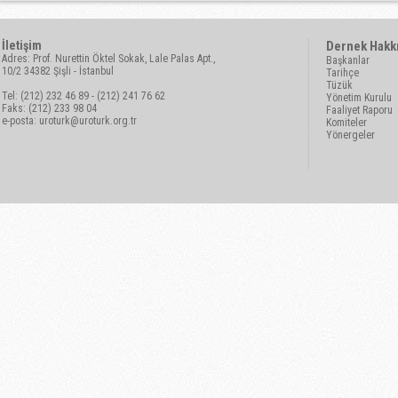
İletişim
Dernek Hakk
Adres: Prof. Nurettin Öktel Sokak, Lale Palas Apt.,
Başkanlar
10/2 34382 Şişli - İstanbul
Tarihçe
Tüzük
Tel: (212) 232 46 89 - (212) 241 76 62
Yönetim Kurulu
Faks: (212) 233 98 04
Faaliyet Raporu
e-posta:
uroturk@uroturk.org.tr
Komiteler
Yönergeler