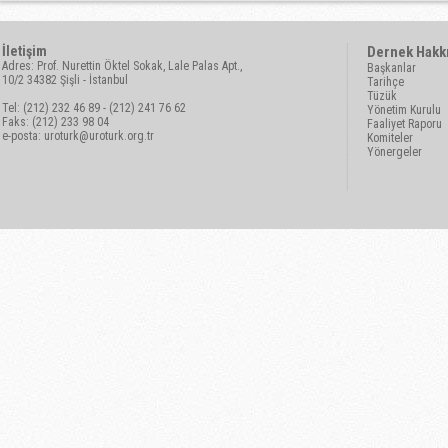
İletişim
Dernek Hakk
Adres: Prof. Nurettin Öktel Sokak, Lale Palas Apt.,
Başkanlar
10/2 34382 Şişli - İstanbul
Tarihçe
Tüzük
Tel: (212) 232 46 89 - (212) 241 76 62
Yönetim Kurulu
Faks: (212) 233 98 04
Faaliyet Raporu
e-posta:
uroturk@uroturk.org.tr
Komiteler
Yönergeler