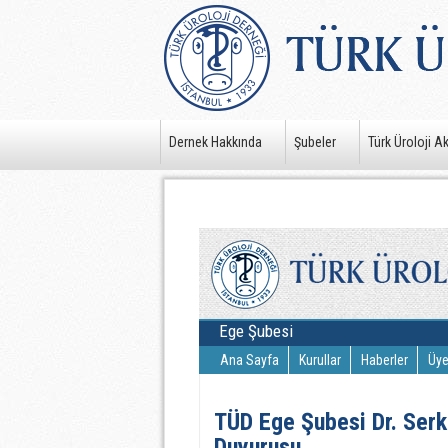
Dernek Hakkında
Şubeler
Türk Üroloji A
Ege Şubesi
Ana Sayfa
Kurullar
Haberler
Üye
TÜD Ege Şubesi Dr. Serka
Duyurusu