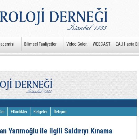
kademisi
Bilimsel Faaliyetler
Video Galeri
WEBCAST
EAU Hasta Bil
ler
Etkinlikler
Belgeler
İletişim
n Yarımoğlu ile ilgili Saldırıyı Kınama