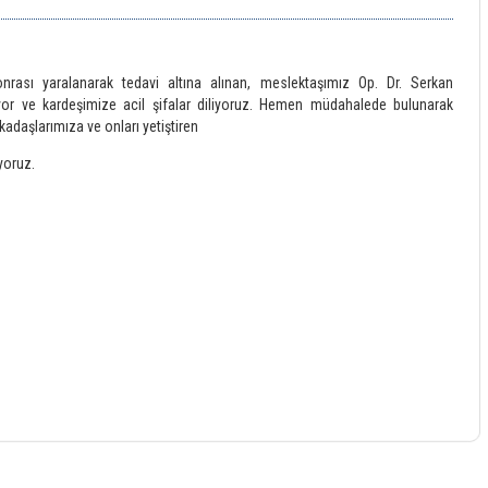
nrası yaralanarak tedavi altına alınan, meslektaşımız Op. Dr. Serkan
ıyor ve kardeşimize acil şifalar diliyoruz. Hemen müdahalede bulunarak
adaşlarımıza ve onları yetiştiren
yoruz.