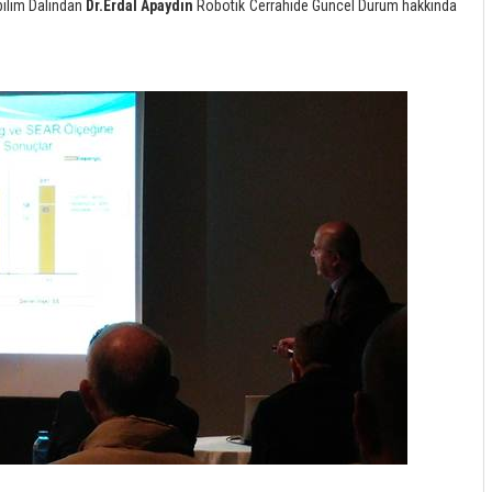
abilim Dalından
Dr.Erdal Apaydın
Robotik Cerrahide Güncel Durum hakkında