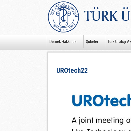
Dernek Hakkında
Şubeler
Türk Üroloji A
UROtech22