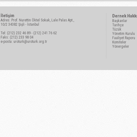
İletişim
Dernek Hakk
Adres: Prof. Nurettin Öktel Sokak, Lale Palas Apt.,
Başkanlar
10/2 34382 Şişli - İstanbul
Tarihçe
Tüzük
Tel: (212) 232 46 89 - (212) 241 76 62
Yönetim Kurulu
Faks: (212) 233 98 04
Faaliyet Raporu
e-posta:
uroturk@uroturk.org.tr
Komiteler
Yönergeler