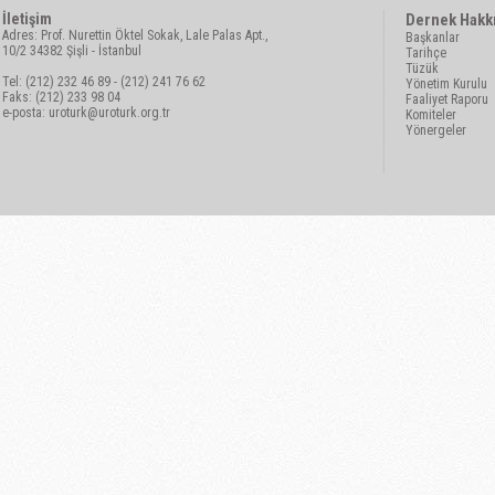
İletişim
Dernek Hakk
Adres: Prof. Nurettin Öktel Sokak, Lale Palas Apt.,
Başkanlar
10/2 34382 Şişli - İstanbul
Tarihçe
Tüzük
Tel: (212) 232 46 89 - (212) 241 76 62
Yönetim Kurulu
Faks: (212) 233 98 04
Faaliyet Raporu
e-posta:
uroturk@uroturk.org.tr
Komiteler
Yönergeler