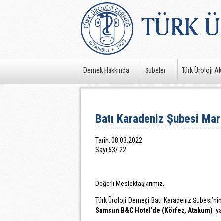
Dernek Hakkında
Şubeler
Türk Üroloji A
Batı Karadeniz Şubesi Mart
Tarih: 08.03.2022
Sayı:53/ 22
Değerli Meslektaşlarımız,
Türk Üroloji Derneği Batı Karadeniz Şubesi’ni
Samsun B&C Hotel'de (Körfez, Atakum)
ya