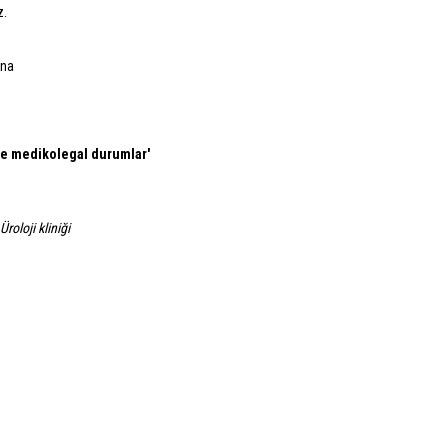
z.
ına
 ve medikolegal durumlar'
roloji kliniği