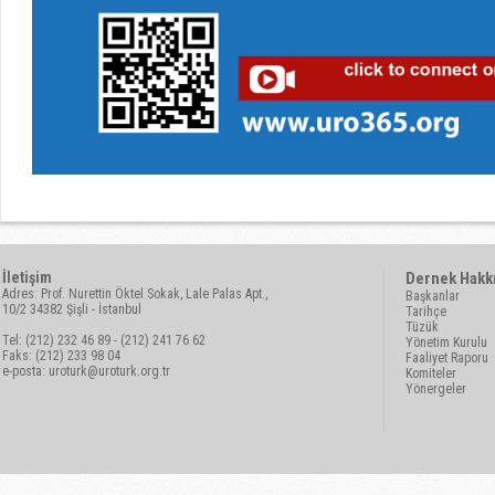
İletişim
Dernek Hakk
Adres: Prof. Nurettin Öktel Sokak, Lale Palas Apt.,
Başkanlar
10/2 34382 Şişli - İstanbul
Tarihçe
Tüzük
Tel: (212) 232 46 89 - (212) 241 76 62
Yönetim Kurulu
Faks: (212) 233 98 04
Faaliyet Raporu
e-posta:
uroturk@uroturk.org.tr
Komiteler
Yönergeler