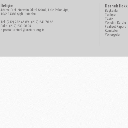
İletişim
Dernek Hakk
Adres: Prof. Nurettin Öktel Sokak, Lale Palas Apt.,
Başkanlar
10/2 34382 Şişli - İstanbul
Tarihçe
Tüzük
Tel: (212) 232 46 89 - (212) 241 76 62
Yönetim Kurulu
Faks: (212) 233 98 04
Faaliyet Raporu
e-posta:
uroturk@uroturk.org.tr
Komiteler
Yönergeler