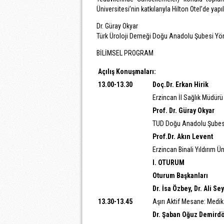
Üniversitesi’nin katkılarıyla Hilton Otel’de yapı
Dr. Güray Okyar
Türk Üroloji Derneği Doğu Anadolu Şubesi Yö
BİLİMSEL PROGRAM
Açılış Konuşmaları:
13.00-13.30
Doç.Dr. Erkan Hirik
Erzincan İl Sağlık Müdürü
Prof. Dr. Güray Okyar
TUD Doğu Anadolu Şubes
Prof.Dr. Akın Levent
Erzincan Binali Yıldırım Ü
I. OTURUM
Oturum Başkanları
Dr. İsa Özbey, Dr. Ali Se
13.30-13.45
Aşırı Aktif Mesane: Medi
Dr. Şaban Oğuz Demird