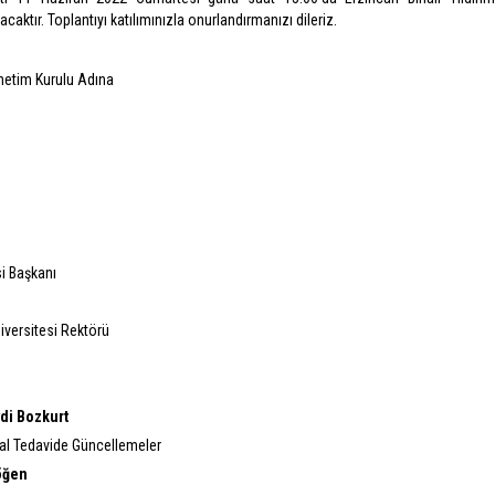
lacaktır. Toplantıyı katılımınızla onurlandırmanızı dileriz.
netim Kurulu Adına
i Başkanı
niversitesi Rektörü
ydi Bozkurt
kal Tedavide Güncellemeler
öğen