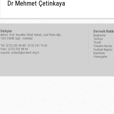
Dr Mehmet Çetinkaya
İletişim
Dernek Hakk
Adres: Prof. Nurettin Öktel Sokak, Lale Palas Apt.,
Başkanlar
10/2 34382 Şişli - İstanbul
Tarihçe
Tüzük
Tel: (212) 232 46 89 - (212) 241 76 62
Yönetim Kurulu
Faks: (212) 233 98 04
Faaliyet Raporu
e-posta:
uroturk@uroturk.org.tr
Komiteler
Yönergeler