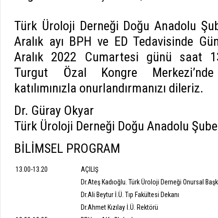
Türk Üroloji Derneği Doğu Anadolu Şub
Aralık ayı BPH ve ED Tedavisinde Gün
Aralık 2022 Cumartesi günü saat 13.
Turgut Özal Kongre Merkezi’nde y
katılımınızla onurlandırmanızı dileriz.
Dr. Güray Okyar
Türk Üroloji Derneği Doğu Anadolu Şube
BİLİMSEL PROGRAM
13.00-13.20
AÇILIŞ
Dr.Ateş Kadıoğlu. Türk Üroloji Derneği Onursal Baş
Dr.Ali Beytur İ.Ü. Tıp Fakültesi Dekanı
Dr.Ahmet Kızılay İ.Ü. Rektörü