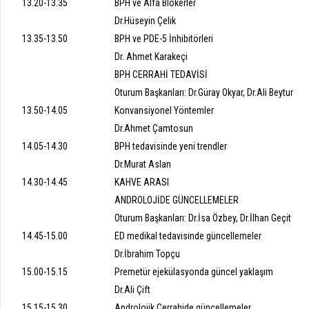
13.20-13.35
BPH ve Alfa Blokerler
Dr.Hüseyin Çelik
13.35-13.50
BPH ve PDE-5 İnhibitörleri
Dr. Ahmet Karakeçi
BPH CERRAHİ TEDAVİSİ
Oturum Başkanları: Dr.Güray Okyar, Dr.Ali Beytur
13.50-14.05
Konvansiyonel Yöntemler
Dr.Ahmet Çamtosun
14.05-14.30
BPH tedavisinde yeni trendler
Dr.Murat Aslan
14.30-14.45
KAHVE ARASI
ANDROLOJİDE GÜNCELLEMELER
Oturum Başkanları: Dr.İsa Özbey, Dr.İlhan Geçit
14.45-15.00
ED medikal tedavisinde güncellemeler
Dr.İbrahim Topçu
15.00-15.15
Premetür ejekülasyonda güncel yaklaşım
Dr.Ali Çift
15.15-15.30
Androlojik Cerrahide güncellemeler