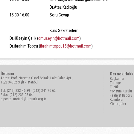
Dr.Ateş Kadıoğlu
15.30-16.00
Soru Cevap
Kurs Sekreterleri:
Dr.Hüseyin Çelik (
drhuseyin@hotmail.com
)
Dr.İbrahim Topçu (
ibrahimtopcu15@hotmail.com
)
İletişim
Dernek Hakk
Adres: Prof. Nurettin Öktel Sokak, Lale Palas Apt.,
Başkanlar
10/2 34382 Şişli - İstanbul
Tarihçe
Tüzük
Tel: (212) 232 46 89 - (212) 241 76 62
Yönetim Kurulu
Faks: (212) 233 98 04
Faaliyet Raporu
e-posta:
uroturk@uroturk.org.tr
Komiteler
Yönergeler