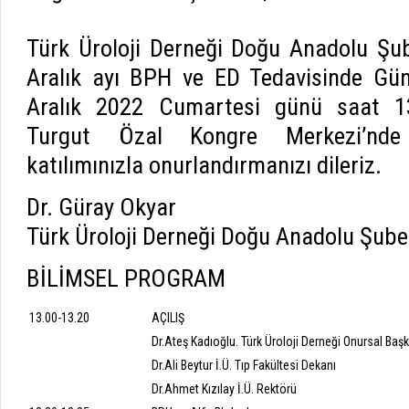
Türk Üroloji Derneği Doğu Anadolu Şub
Aralık ayı BPH ve ED Tedavisinde Gün
Aralık 2022 Cumartesi günü saat 13.
Turgut Özal Kongre Merkezi’nde y
katılımınızla onurlandırmanızı dileriz.
Dr. Güray Okyar
Türk Üroloji Derneği Doğu Anadolu Şube
BİLİMSEL PROGRAM
13.00-13.20
AÇILIŞ
Dr.Ateş Kadıoğlu. Türk Üroloji Derneği Onursal Baş
Dr.Ali Beytur İ.Ü. Tıp Fakültesi Dekanı
Dr.Ahmet Kızılay İ.Ü. Rektörü