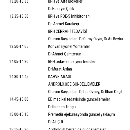
13.20-13.35
BPH ve Alfa Blokerler
Dr.Hüseyin Çelik
13.35-13.50
BPH ve PDE-5 İnhibitörleri
Dr. Ahmet Karakeçi
BPH CERRAHİ TEDAVİSİ
Oturum Başkanları: Dr.Güray Okyar, Dr.Ali Beytur
13.50-14.05
Konvansiyonel Yöntemler
Dr.Ahmet Çamtosun
14.05-14.30
BPH tedavisinde yeni trendler
Dr.Murat Aslan
14.30-14.45
KAHVE ARASI
ANDROLOJİDE GÜNCELLEMELER
Oturum Başkanları: Dr.İsa Özbey, Dr.İlhan Geçit
14.45-15.00
ED medikal tedavisinde güncellemeler
Dr.İbrahim Topçu
15.00-15.15
Premetür ejekülasyonda güncel yaklaşım
Dr.Ali Çift
15.15-15.30
Androlojik Cerrahide güncellemeler