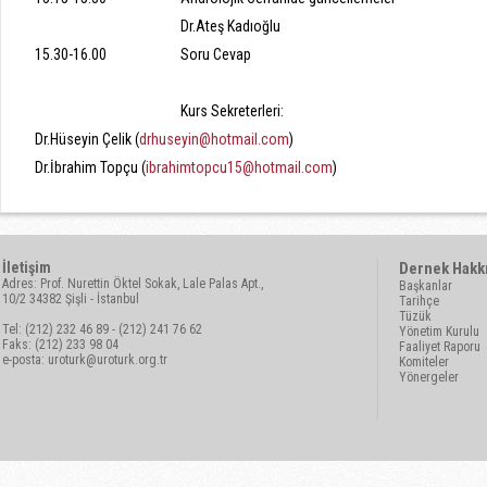
Dr.Ateş Kadıoğlu
15.30-16.00
Soru Cevap
Kurs Sekreterleri:
Dr.Hüseyin Çelik (
drhuseyin@hotmail.com
)
Dr.İbrahim Topçu (
ibrahimtopcu15@hotmail.com
)
İletişim
Dernek Hakk
Adres: Prof. Nurettin Öktel Sokak, Lale Palas Apt.,
Başkanlar
10/2 34382 Şişli - İstanbul
Tarihçe
Tüzük
Tel: (212) 232 46 89 - (212) 241 76 62
Yönetim Kurulu
Faks: (212) 233 98 04
Faaliyet Raporu
e-posta:
uroturk@uroturk.org.tr
Komiteler
Yönergeler