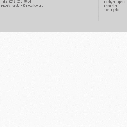
Faks: (212) 233 98 04
Faaliyet Raporu
e-posta:
uroturk@uroturk.org.tr
Komiteler
Yönergeler