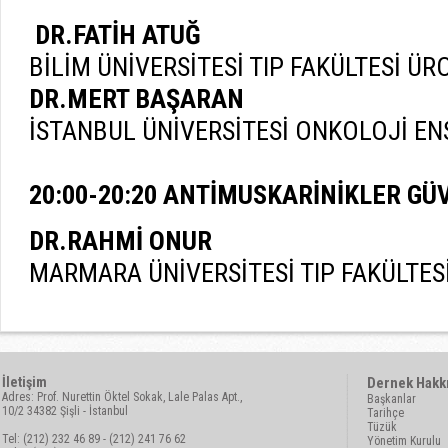
DR.FATİH ATUĞ
BİLİM ÜNİVERSİTESİ TIP FAKÜLTESİ ÜR
DR.MERT BAŞARAN
İSTANBUL ÜNİVERSİTESİ ONKOLOJİ EN
20:00-20:20 ANTİMUSKARİNİKLER GÜ
DR.RAHMİ ONUR
MARMARA ÜNİVERSİTESİ TIP FAKÜLTES
İletişim
Dernek Hakk
Adres: Prof. Nurettin Öktel Sokak, Lale Palas Apt.,
Başkanlar
10/2 34382 Şişli - İstanbul
Tarihçe
Tüzük
Tel: (212) 232 46 89 - (212) 241 76 62
Yönetim Kurulu