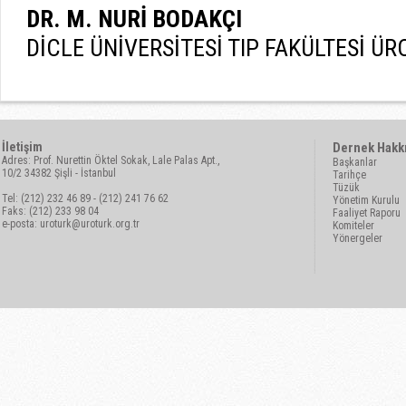
DR. M. NURİ BODAKÇI
DİCLE ÜNİVERSİTESİ TIP FAKÜLTESİ ÜR
İletişim
Dernek Hakk
Adres: Prof. Nurettin Öktel Sokak, Lale Palas Apt.,
Başkanlar
10/2 34382 Şişli - İstanbul
Tarihçe
Tüzük
Tel: (212) 232 46 89 - (212) 241 76 62
Yönetim Kurulu
Faks: (212) 233 98 04
Faaliyet Raporu
e-posta:
uroturk@uroturk.org.tr
Komiteler
Yönergeler