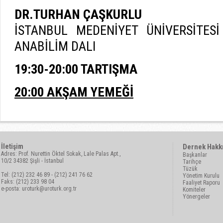
DR.TURHAN ÇAŞKURLU
İSTANBUL MEDENİYET ÜNİVERSİTESİ
ANABİLİM DALI
19:30-20:00 TARTIŞMA
20:00 AKŞAM YEMEĞİ
İletişim
Dernek Hakk
Adres: Prof. Nurettin Öktel Sokak, Lale Palas Apt.,
Başkanlar
10/2 34382 Şişli - İstanbul
Tarihçe
Tüzük
Tel: (212) 232 46 89 - (212) 241 76 62
Yönetim Kurulu
Faks: (212) 233 98 04
Faaliyet Raporu
e-posta:
uroturk@uroturk.org.tr
Komiteler
Yönergeler