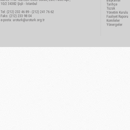
Başkanlar
10/2 34382 Şişli - İstanbul
Tarihçe
Tüzük
Tel: (212) 232 46 89 - (212) 241 76 62
Yönetim Kurulu
Faks: (212) 233 98 04
Faaliyet Raporu
e-posta:
uroturk@uroturk.org.tr
Komiteler
Yönergeler