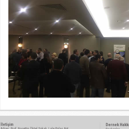
İletişim
Dernek Hakk
Adres: Prof. Nurettin Öktel Sokak, Lale Palas Apt.,