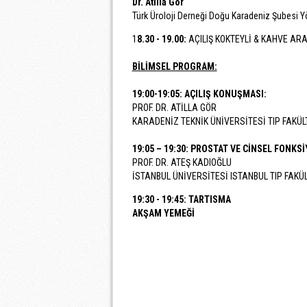
Dr. Atilla Gör
Türk Üroloji Derneği Doğu Karadeniz Şubesi Y
1
8.30 - 19.00:
AÇILIŞ KOKTEYLİ & KAHVE ARA
BİLİMSEL PROGRAM:
19:00-19:05: AÇILIŞ KONUŞMASI:
PROF. DR. ATİLLA GÖR
KARADENİZ TEKNİK ÜNİVERSİTESİ TIP FAKÜL
19:05 – 19:30: PROSTAT VE CİNSEL FONK
PROF. DR. ATEŞ KADIOĞLU
İSTANBUL ÜNİVERSİTESİ ISTANBUL TIP FAKÜ
19:30 - 19:45: TARTISMA
AKŞAM YEMEĞİ