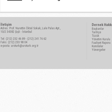
İletişim
Dernek Hakk
Adres: Prof. Nurettin Öktel Sokak, Lale Palas Apt.,
Başkanlar
10/2 34382 Şişli - İstanbul
Tarihçe
Tüzük
Tel: (212) 232 46 89 - (212) 241 76 62
Yönetim Kurulu
Faks: (212) 233 98 04
Faaliyet Raporu
e-posta:
uroturk@uroturk.org.tr
Komiteler
Yönergeler