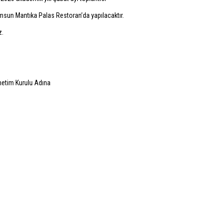
sun Mantıka Palas Restoran’da yapılacaktır.
z.
netim Kurulu Adına