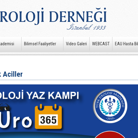
kademisi
Bilimsel Faaliyetler
Video Galeri
WEBCAST
EAU Hasta Bil
 Aciller