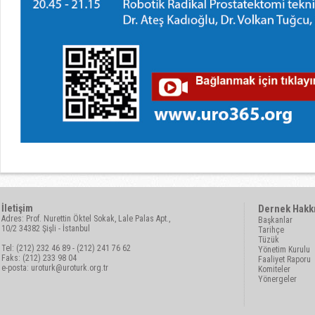
İletişim
Dernek Hakk
Adres: Prof. Nurettin Öktel Sokak, Lale Palas Apt.,
Başkanlar
10/2 34382 Şişli - İstanbul
Tarihçe
Tüzük
Tel: (212) 232 46 89 - (212) 241 76 62
Yönetim Kurulu
Faks: (212) 233 98 04
Faaliyet Raporu
e-posta:
uroturk@uroturk.org.tr
Komiteler
Yönergeler