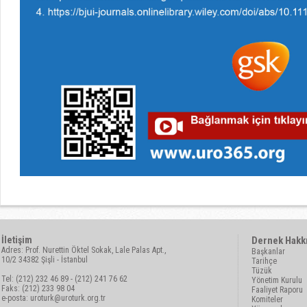
İletişim
Dernek Hakk
Adres: Prof. Nurettin Öktel Sokak, Lale Palas Apt.,
Başkanlar
10/2 34382 Şişli - İstanbul
Tarihçe
Tüzük
Tel: (212) 232 46 89 - (212) 241 76 62
Yönetim Kurulu
Faks: (212) 233 98 04
Faaliyet Raporu
e-posta:
uroturk@uroturk.org.tr
Komiteler