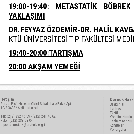
19:00-19:40: METASTATİK BÖBRE
YAKLAŞIMI
DR.FEYYAZ ÖZDEMİR-DR. HALİL KAVG
KTÜ ÜNİVERSİTESİ TIP FAKÜLTESİ MED
19:40-20:00:TARTIŞMA
20:00 AKŞAM YEMEĞİ
İletişim
Dernek Hakk
Adres: Prof. Nurettin Öktel Sokak, Lale Palas Apt.,
Başkanlar
10/2 34382 Şişli - İstanbul
Tarihçe
Tüzük
Tel: (212) 232 46 89 - (212) 241 76 62
Yönetim Kurulu
Faks: (212) 233 98 04
Faaliyet Raporu
e-posta:
uroturk@uroturk.org.tr
Komiteler
Yönergeler