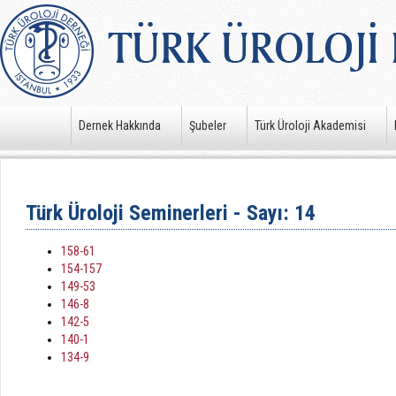
Dernek Hakkında
Şubeler
Türk Üroloji Akademisi
Türk Üroloji Seminerleri - Sayı: 14
158-61
154-157
149-53
146-8
142-5
140-1
134-9