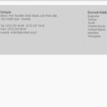
İletişim
Dernek Hakk
Adres: Prof. Nurettin Öktel Sokak, Lale Palas Apt.,
Başkanlar
10/2 34382 Şişli - İstanbul
Tarihçe
Tüzük
Tel: (212) 232 46 89 - (212) 241 76 62
Yönetim Kurulu
Faks: (212) 233 98 04
Faaliyet Raporu
e-posta:
uroturk@uroturk.org.tr
Komiteler
Yönergeler