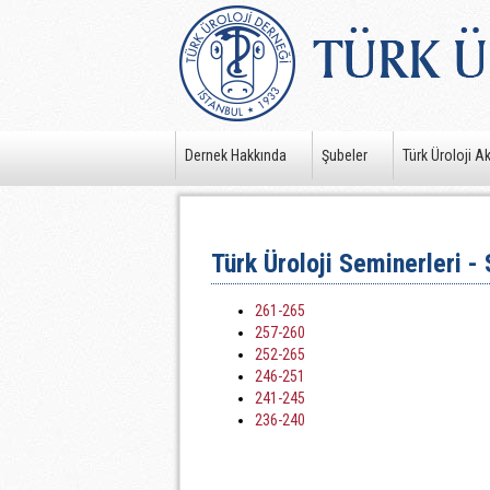
Dernek Hakkında
Şubeler
Türk Üroloji A
Türk Üroloji Seminerleri - 
261-265
257-260
252-265
246-251
241-245
236-240