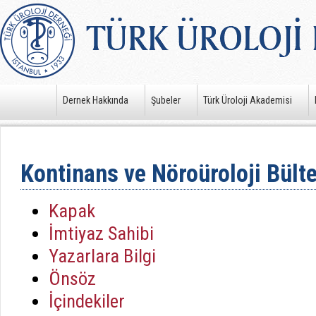
Dernek Hakkında
Şubeler
Türk Üroloji Akademisi
Kontinans ve Nöroüroloji Bült
Kapak
İmtiyaz Sahibi
Yazarlara Bilgi
Önsöz
İçindekiler