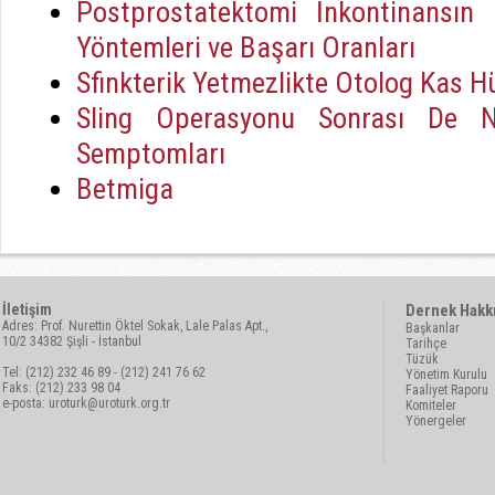
Postprostatektomi İnkontinansın 
Yöntemleri ve Başarı Oranları
Sfinkterik Yetmezlikte Otolog Kas H
Sling Operasyonu Sonrası De N
Semptomları
Betmiga
İletişim
Dernek Hakk
Adres: Prof. Nurettin Öktel Sokak, Lale Palas Apt.,
Başkanlar
10/2 34382 Şişli - İstanbul
Tarihçe
Tüzük
Tel: (212) 232 46 89 - (212) 241 76 62
Yönetim Kurulu
Faks: (212) 233 98 04
Faaliyet Raporu
e-posta:
uroturk@uroturk.org.tr
Komiteler
Yönergeler