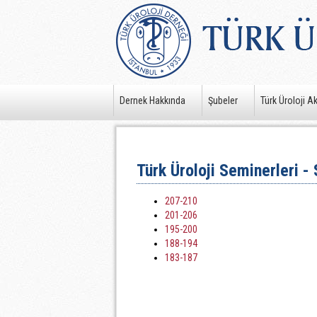
Dernek Hakkında
Şubeler
Türk Üroloji A
Türk Üroloji Seminerleri - 
207-210
201-206
195-200
188-194
183-187