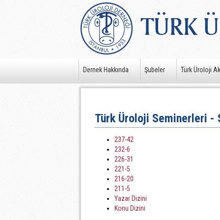
Dernek Hakkında
Şubeler
Türk Üroloji A
Türk Üroloji Seminerleri - 
237-42
232-6
226-31
221-5
216-20
211-5
Yazar Dizini
Konu Dizini