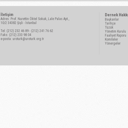
İletişim
Dernek Hakk
Adres: Prof. Nurettin Öktel Sokak, Lale Palas Apt.,
Başkanlar
10/2 34382 Şişli - İstanbul
Tarihçe
Tüzük
Tel: (212) 232 46 89 - (212) 241 76 62
Yönetim Kurulu
Faks: (212) 233 98 04
Faaliyet Raporu
e-posta:
uroturk@uroturk.org.tr
Komiteler
Yönergeler