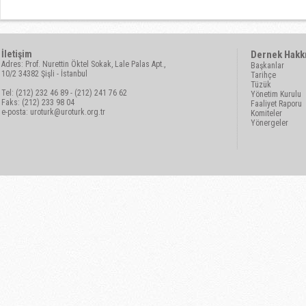
İletişim
Dernek Hakk
Adres: Prof. Nurettin Öktel Sokak, Lale Palas Apt.,
Başkanlar
10/2 34382 Şişli - İstanbul
Tarihçe
Tüzük
Tel: (212) 232 46 89 - (212) 241 76 62
Yönetim Kurulu
Faks: (212) 233 98 04
Faaliyet Raporu
e-posta:
uroturk@uroturk.org.tr
Komiteler
Yönergeler