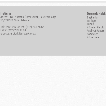
İletişim
Dernek Hakk
Adres: Prof. Nurettin Öktel Sokak, Lale Palas Apt.,
Başkanlar
10/2 34382 Şişli - İstanbul
Tarihçe
Tüzük
Tel: (212) 232 46 89 - (212) 241 76 62
Yönetim Kurulu
Faks: (212) 233 98 04
Faaliyet Raporu
e-posta:
uroturk@uroturk.org.tr
Komiteler
Yönergeler