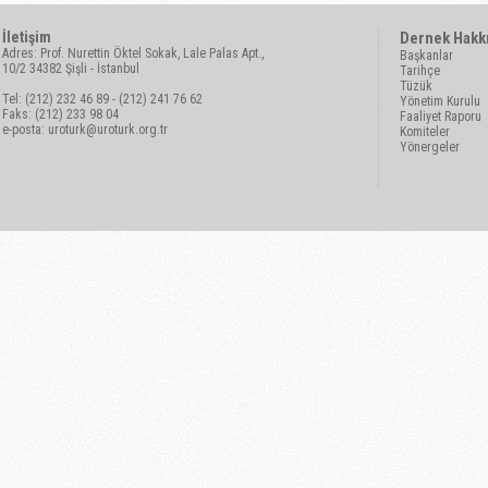
İletişim
Dernek Hakk
Adres: Prof. Nurettin Öktel Sokak, Lale Palas Apt.,
Başkanlar
10/2 34382 Şişli - İstanbul
Tarihçe
Tüzük
Tel: (212) 232 46 89 - (212) 241 76 62
Yönetim Kurulu
Faks: (212) 233 98 04
Faaliyet Raporu
e-posta:
uroturk@uroturk.org.tr
Komiteler
Yönergeler