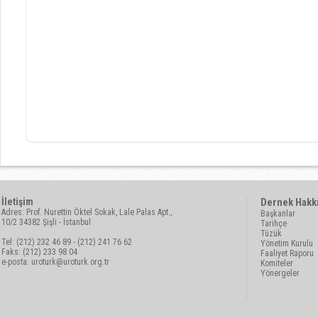
İletişim
Dernek Hakk
Adres: Prof. Nurettin Öktel Sokak, Lale Palas Apt.,
Başkanlar
10/2 34382 Şişli - İstanbul
Tarihçe
Tüzük
Tel: (212) 232 46 89 - (212) 241 76 62
Yönetim Kurulu
Faks: (212) 233 98 04
Faaliyet Raporu
e-posta:
uroturk@uroturk.org.tr
Komiteler
Yönergeler