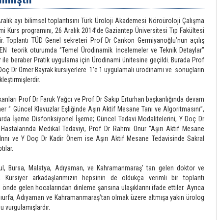
alık ayı bilimsel toplantısını Türk Üroloji Akademesi Nöroüroloji Çalışma
mi Kurs programını, 26 Aralık 2014’de Gaziantep Üniversitesi Tıp Fakültesi
tir. Toplantı TÜD Genel sekreteri Prof Dr Cankon Germiyanoğlu’nun açılış
ŞEN teorik oturumda ‘’Temel Ürodinamik İncelemeler ve Teknik Detaylar’’
ile beraber Pratik uygulama için Ürodinami ünitesine geçildi. Burada Prof
Doç Dr Ömer Bayrak kursiyerlere 1’e 1 uygulamalı ürodinami ve sonuçların
leştirmişlerdir.
anları Prof Dr Faruk Yağcı ve Prof Dr Sakıp Erturhan başkanlığında devam
er ‘’ Güncel Klavuzlar Eşliğinde Aşırı Aktif Mesane Tanı ve Algoritmasını’’,
rda İşeme Disfonksiyonel İşeme; Güncel Tedavi Modalitelerini, Y Doç Dr
 Hastalarında Medikal Tedaviyi, Prof Dr Rahmi Onur ’’Aşırı Aktif Mesane
rını ve Y Doç Dr Kadir Önem ise Aşırı Aktif Mesane Tedavisinde Sakral
ılar.
bul, Bursa, Malatya, Adıyaman, ve Kahramanmaraş’ tan gelen doktor ve
di. Kursiyer arkadaşlarımızın hepsinin de oldukça verimli bir toplantı
in önde gelen hocalarından dinleme şansına ulaşıklarını ifade ettiler. Ayrıca
lıurfa, Adıyaman ve Kahramanmaraş’tan olmak üzere altmışa yakın ürolog
nu vurgulamışlardır.