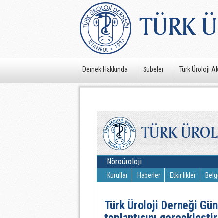
Dernek Hakkında
Şubeler
Türk Üroloji A
Nöroüroloji
Kurullar
Haberler
Etkinlikler
Belg
Türk Üroloji Derneği Gün
toplantısını gerçekleştir