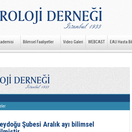
kademisi
Bilimsel Faaliyetler
Video Galeri
WEBCAST
EAU Hasta Bil
eler
eydoğu Şubesi Aralık ayı bilimsel
ilmiştir