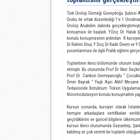
Türk Üroloji Derneği Güneydoğu Şubesi Ar
Grubu ile ortak düzenlediği 1’e 1 Ürodina
Üroloji Anabilim dalında gerçekleştirmiş
konuşması ile başladı. Y.Doç Dr. Haluk 
konulu konuşmasının ardından 8 kursiyer 
Dr Rahmi Onur, Y Doç Dr Kadir Önem ve Y 
yorumlanması ile ilgili Pratik eğitimi gerçek
Toplantının ikinci bölümünde oturum başk
etmiştir. Bu oturumda Prof Dr İlker Seçkin
Prof Dr Cankon Germiyanoğlu ‘’ Çocukla
Ömer Bayrak ‘’ Yaşlı Aşırı Aktif Mesane
Tedavisinde Botulinum Toksin Uygulamal
Nöromodulasyon konulu konuşmalrını yapt
Kursun sonunda, kursiyer olarak İstan
hemşire arkadaşlara sertifikaları veril
geçirdiklerini ve güncel bilgilere ülkemiz
kursun ikinci oturumunda Gaziantep, Şan
katılmış ve çok verimli bir toplantı olduğu