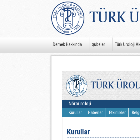
Dernek Hakkında
Şubeler
Türk Üroloji A
Nöroüroloji
Kurullar
Haberler
Etkinlikler
Belg
Kurullar