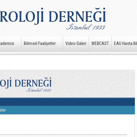
kademisi
Bilimsel Faaliyetler
Video Galeri
WEBCAST
EAU Hasta Bil
eler