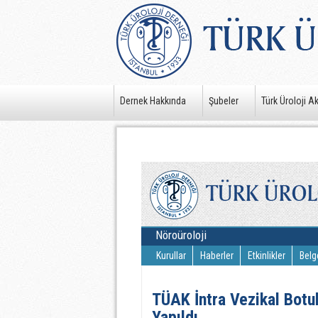
Dernek Hakkında
Şubeler
Türk Üroloji A
Nöroüroloji
Kurullar
Haberler
Etkinlikler
Belg
TÜAK İntra Vezikal Botu
Yapıldı.