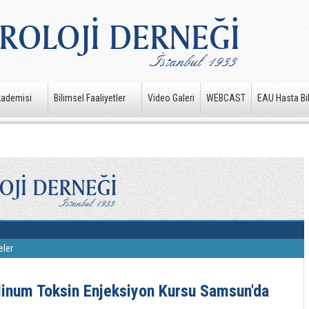
kademisi
Bilimsel Faaliyetler
Video Galeri
WEBCAST
EAU Hasta Bil
eler
linum Toksin Enjeksiyon Kursu Samsun'da