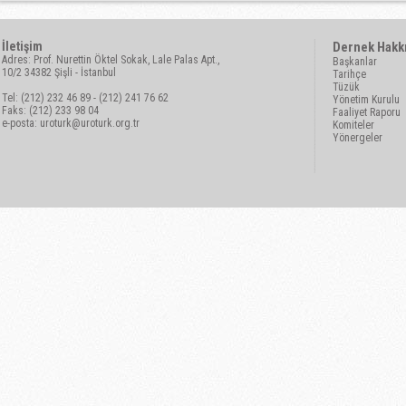
İletişim
Dernek Hakk
Adres: Prof. Nurettin Öktel Sokak, Lale Palas Apt.,
Başkanlar
10/2 34382 Şişli - İstanbul
Tarihçe
Tüzük
Tel: (212) 232 46 89 - (212) 241 76 62
Yönetim Kurulu
Faks: (212) 233 98 04
Faaliyet Raporu
e-posta:
uroturk@uroturk.org.tr
Komiteler
Yönergeler