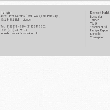
İletişim
Dernek Hakk
Adres: Prof. Nurettin Öktel Sokak, Lale Palas Apt.,
Başkanlar
10/2 34382 Şişli - İstanbul
Tarihçe
Tüzük
Tel: (212) 232 46 89 - (212) 241 76 62
Yönetim Kurulu
Faks: (212) 233 98 04
Faaliyet Raporu
e-posta:
uroturk@uroturk.org.tr
Komiteler
Yönergeler