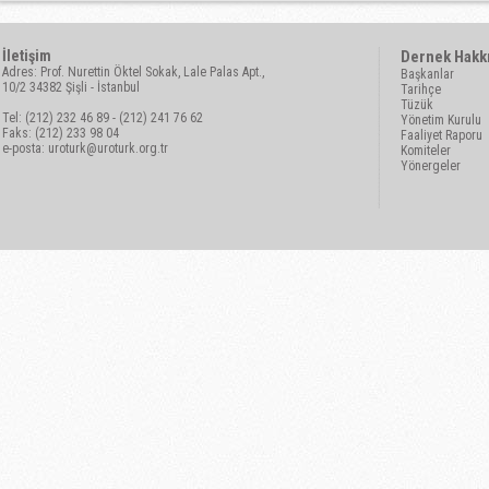
İletişim
Dernek Hakk
Adres: Prof. Nurettin Öktel Sokak, Lale Palas Apt.,
Başkanlar
10/2 34382 Şişli - İstanbul
Tarihçe
Tüzük
Tel: (212) 232 46 89 - (212) 241 76 62
Yönetim Kurulu
Faks: (212) 233 98 04
Faaliyet Raporu
e-posta:
uroturk@uroturk.org.tr
Komiteler
Yönergeler