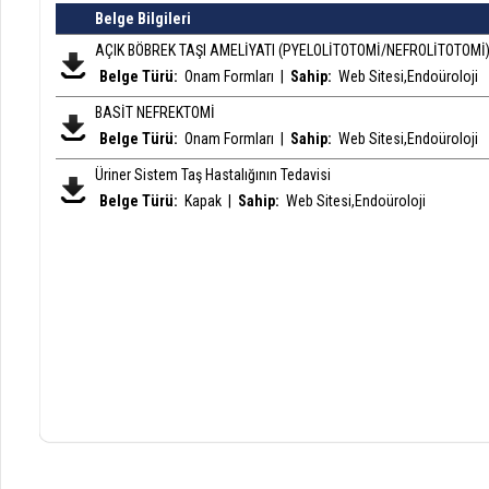
Belge Bilgileri
AÇIK BÖBREK TAŞI AMELİYATI (PYELOLİTOTOMİ/NEFROLİTOTOMİ
Belge Türü:
Onam Formları
|
Sahip:
Web Sitesi,Endoüroloji
BASİT NEFREKTOMİ
Belge Türü:
Onam Formları
|
Sahip:
Web Sitesi,Endoüroloji
Üriner Sistem Taş Hastalığının Tedavisi
Belge Türü:
Kapak
|
Sahip:
Web Sitesi,Endoüroloji