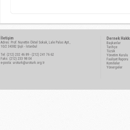
İletişim
Dernek Hakk
Adres: Prof. Nurettin Öktel Sokak, Lale Palas Apt.,
Başkanlar
10/2 34382 Şişli - İstanbul
Tarihçe
Tüzük
Tel: (212) 232 46 89 - (212) 241 76 62
Yönetim Kurulu
Faks: (212) 233 98 04
Faaliyet Raporu
e-posta:
uroturk@uroturk.org.tr
Komiteler
Yönergeler