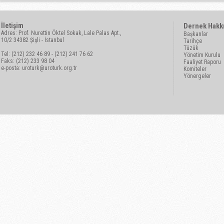
İletişim
Dernek Hakk
Adres: Prof. Nurettin Öktel Sokak, Lale Palas Apt.,
Başkanlar
10/2 34382 Şişli - İstanbul
Tarihçe
Tüzük
Tel: (212) 232 46 89 - (212) 241 76 62
Yönetim Kurulu
Faks: (212) 233 98 04
Faaliyet Raporu
e-posta:
uroturk@uroturk.org.tr
Komiteler
Yönergeler