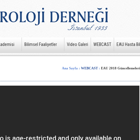
kademisi
Bilimsel Faaliyetler
Video Galeri
WEBCAST
EAU Hasta Bil
Ana Sayfa
:
WEBCAST
:
EAU 2018 Güncellemeleri