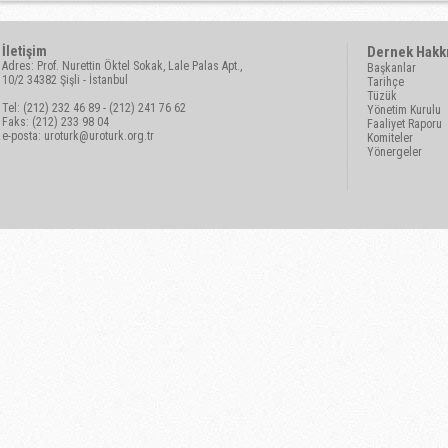
İletişim
Dernek Hakk
Adres: Prof. Nurettin Öktel Sokak, Lale Palas Apt.,
Başkanlar
10/2 34382 Şişli - İstanbul
Tarihçe
Tüzük
Tel: (212) 232 46 89 - (212) 241 76 62
Yönetim Kurulu
Faks: (212) 233 98 04
Faaliyet Raporu
e-posta:
uroturk@uroturk.org.tr
Komiteler
Yönergeler