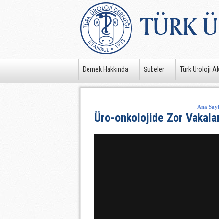
Dernek Hakkında
Şubeler
Türk Üroloji A
Ana Say
Üro-onkolojide Zor Vakala